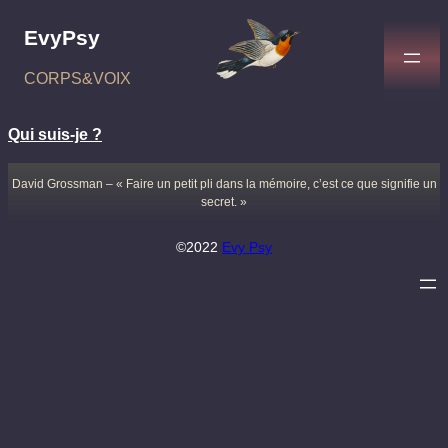
Aller
EvyPsy
au
contenu
CORPS&VOIX
Qui suis-je ?
David Grossman – « Faire un petit pli dans la mémoire, c’est ce que signifie un
secret. »
©2022
Evy Psy