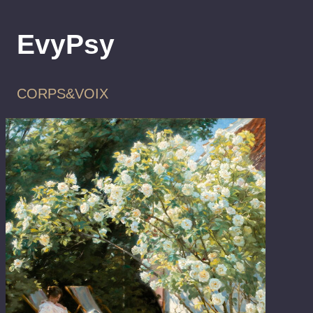
Aller
au
EvyPsy
contenu
CORPS&VOIX