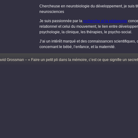
Chercheuse en neurobiologie du développement, je suis tit
neurosciences
Je suis passionnée par la
recherche et la pédagogie
conce
relationnel et celui du mouvement, le lien entre développe
psychologie, la clinique, les thérapies, le psycho-social.
J’ai un intérêt marqué et des connaissances scientifiques, c
concernant le bébé, l’enfance, et la maternité.
vid Grossman – « Faire un petit pli dans la mémoire, c’est ce que signifie un secret