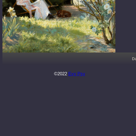
Da
©2022
Evy Psy