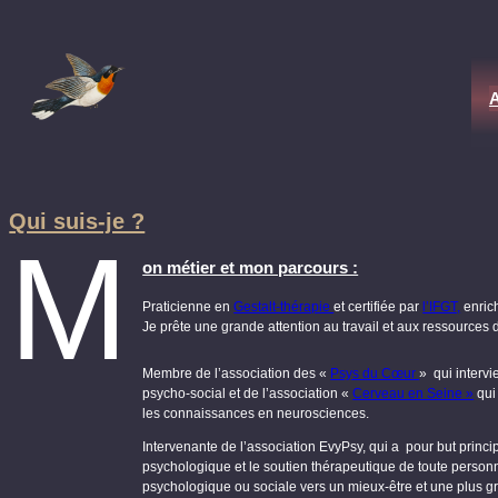
Qui suis-je ?
M
on métier et mon parcours :
Praticienne en
Gestalt-thérapie
et certifiée par
l’IFGT,
enrich
Je prête une grande attention au travail et aux ressources de
Membre de l’association des «
Psys du Cœur
» qui interv
psycho-social et de l’association «
Cerveau en Seine »
qui
les connaissances en neurosciences.
Intervenante de l’association EvyPsy, qui a pour but prin
psychologique et le soutien thérapeutique de toute person
psychologique ou sociale vers un mieux-être et une plus 