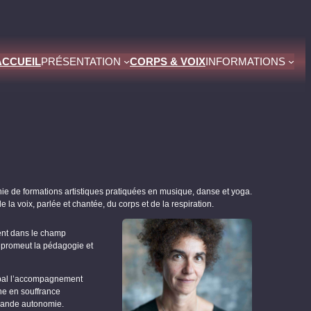
ACCUEIL
PRÉSENTATION
CORPS & VOIX
INFORMATIONS
ie de formations artistiques pratiquées en musique, danse et yoga.
 la voix, parlée et chantée, du corps et de la respiration.
ient dans le champ
 promeut la pédagogie et
cipal l’accompagnement
ne en souffrance
grande autonomie.